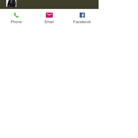
Verbinde dich mit
mir!
Phone
Email
Facebook
Datenschutzrichtlinie
Erklärung zur Barrierefreiheit
Allgemeine Geschäftsbedingungen
Rückgaberecht