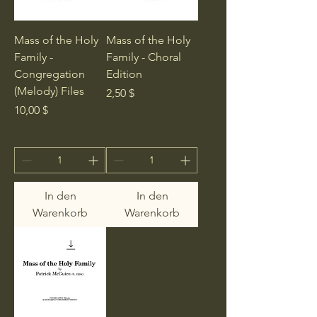
Mass of the Holy
Mass of the Holy
Family -
Family - Choral
Congregation
Edition
(Melody) Files
Preis
2,50 $
Preis
10,00 $
In den
In den
Warenkorb
Warenkorb