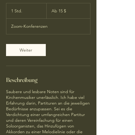
Ab
15
1 Std.
1
Ab 15 $
US-
Dollar
S
t
Zoom-Konferenzen
d
Weiter
Beschreibung
Saubere und lesbare Noten sind für
Kirchenmusiker unerlässlich. Ich habe viel
Erfahrung darin, Partituren an die jeweiligen
Bedürfnisse anzupassen. Sei es die
Verdichtung einer umfangreichen Partitur
und deren Vereinfachung für einen
Soloorganisten, das Hinzufügen von
Akkorden zu einer Melodielinie oder die