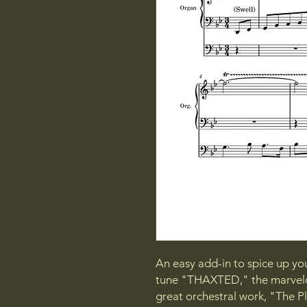
An easy add-in to spice up yo
tune "THAXTED," the marvelou
great orchestral work, "The 