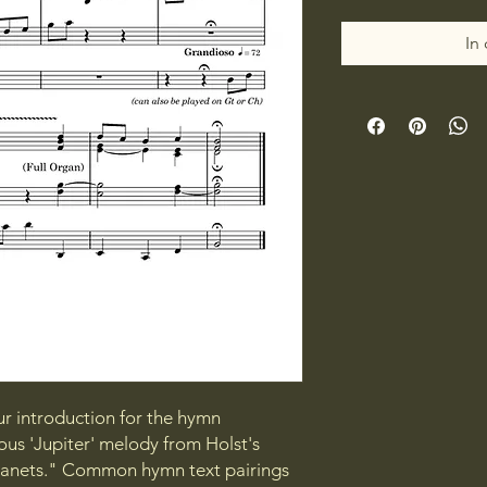
In
ur introduction for the hymn
s 'Jupiter' melody from Holst's
Planets." Common hymn text pairings