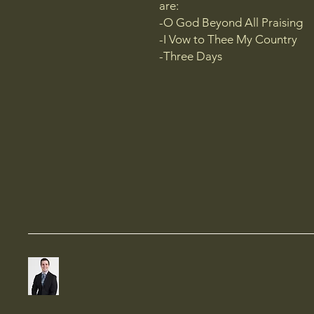
are:
-O God Beyond All Praising
-I Vow to Thee My Country
-Three Days