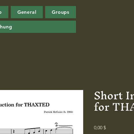
p
General
Groups
chung
Short I
for T
Preis
0,00 $