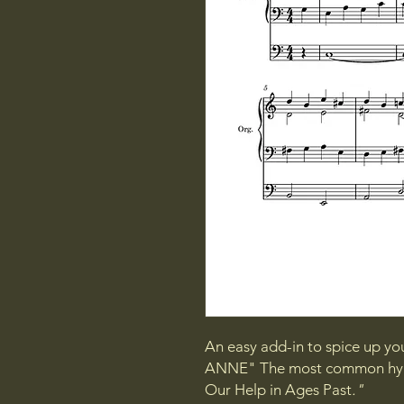
An easy add-in to spice up yo
ANNE" The most common hymn
Our Help in Ages Past
."