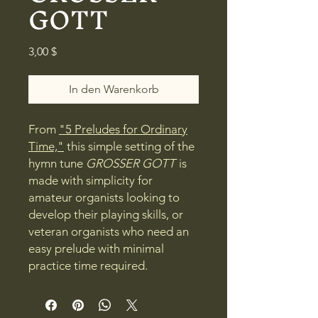
GOTT
Preis
3,00 $
In den Warenkorb
From
"5 Preludes for Ordinary
Time,"
this simple setting of the
hymn tune
GROSSER GOTT
is
made with simplicity for
amateur organists looking to
develop their playing skills, or
veteran organists who need an
easy prelude with minimal
practice time required.