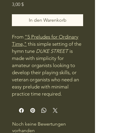
Preis
3,00 $
In den Warenkorb
From
"5 Preludes for Ordinary
Time,"
this simple setting of the
hymn tune
DUKE STREET
is
made with simplicity for
amateur organists looking to
develop their playing skills, or
veteran organists who need an
easy prelude with minimal
practice time required.
Noch keine Bewertungen
vorhanden